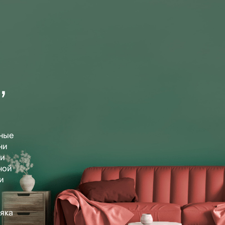
,
ные
ни
 и
ной
и
яка