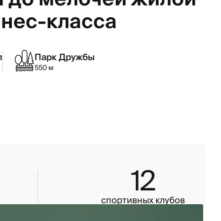
знес-класса
л
Парк Дружбы
550 м
12
спортивных клубов