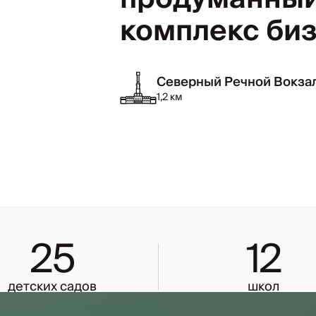
комплекс би
Северный Речной Вокза
1,2 км
25
12
детских садов
школ