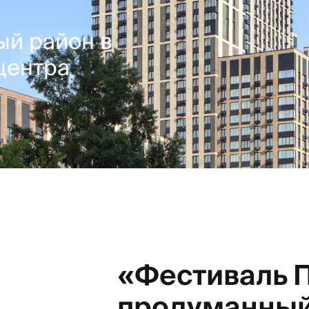
й район в
центра
«Фестиваль 
продуманный