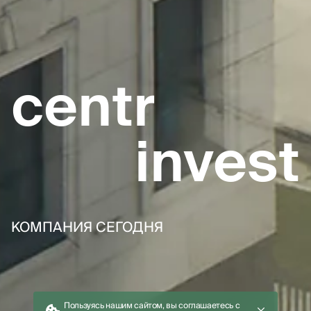
centr
КОМПАНИЯ
ПРОЕКТЫ
Компания сегодня
Проекты в продаже
Контакты
География проектов
Тендеры
Реализованные проекты
Вакансии
Квартиры
invest
Ипотека
Новости и акции
Коммерческая
недвижимость
+7 495 487-22-22
КОМПАНИЯ СЕГОДНЯ
2008-2026
АО СЗ "Центр-Инвест"
Сделано в Синем муравье
Политика конфиденциальности
Оценка условий труда
Пользуясь нашим сайтом, вы соглашаетесь с